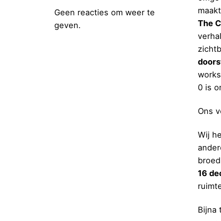
maak
Geen reacties om weer te
The C
geven.
verha
zicht
door
works
0 is 
Ons ve
Wij h
ande
broed
16 d
ruimte
Bijna