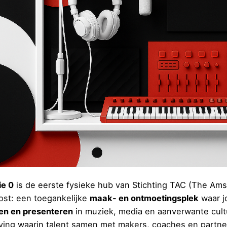
ie 0
is de eerste fysieke hub van Stichting TAC (The Am
ost: een toegankelijke
maak- en ontmoetingsplek
waar j
en en presenteren
in muziek, media en aanverwante cultu
ing waarin talent samen met makers, coaches en partne