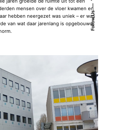
die jaren groeide de ruimte uit tot een
onderden mensen over de vloer kwamen en
Follow Us
daar hebben neergezet was uniek – er was
rde van wat daar jarenlang is opgebouwd,
norm.