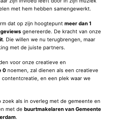
ar zijn invloed leeft door in zijn muziek
 velen met hem hebben samengewerkt.
orm dat op zijn hoogtepunt
meer dan 1
pageviews
genereerde. De kracht van onze
it
. Die willen we nu terugbrengen, maar
ng met de juiste partners.
nden voor onze creatieve en
e 0
noemen, zal dienen als een creatieve
 contentcreatie, en een plek waar we
op zoek als in overleg met de gemeente en
men met de
buurtmakelaren van Gemeente
terdam
.