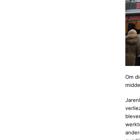
Om di
midde
Jaren
verli
bleve
werkt
ander