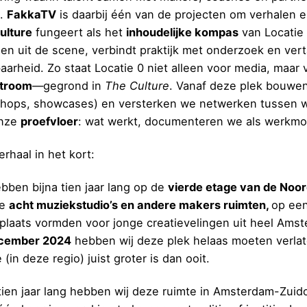
t.
FakkaTV
is daarbij één van de projecten om verhalen e
ulture
fungeert als het
inhoudelijke kompas
van Locatie
len uit de scene, verbindt praktijk met onderzoek en vert
baarheid. Zo staat Locatie 0 niet alleen voor media, maar
stroom
—gegrond in
The Culture
. Vanaf deze plek bouwen
hops, showcases) en versterken we netwerken tussen wijk
onze
proefvloer
: wat werkt, documenteren we als werkmod
rhaal in het kort:
ebben bijna tien jaar lang op de
vierde etage van de Noor
re
acht muziekstudio’s en andere makers ruimten,
op een
plaats vormden voor jonge creatievelingen uit heel Amst
ecember 2024
hebben wij deze plek helaas moeten verlate
 (in deze regio) juist groter is dan ooit.
 tien jaar lang hebben wij deze ruimte in Amsterdam-Zui