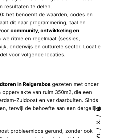
n resultaten te delen.
 0: het benoemt de waarden, codes en
aalt dit naar programmering, taal en
 voor
community, ontwikkeling en
 we ritme en regelmaat (sessies,
, onderwijs en culturele sector. Locatie
el voor volgende locaties.
dtoren in Reigersbos
gezeten met onder
 oppervlakte van ruim 350m2
,
die een
erdam-Zuidoost en ver daarbuiten. Sinds
n, terwijl de behoefte aan een dergelijke
Ig.
X.
doost probleemloos gerund, zonder ook
Yt.