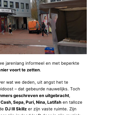
 we jarenlang informeel en met beperkte
nier voort te zetten
.
er wat we deden, uit angst het te
Zuidoost – dat gebeurde nauwelijks. Toch
mmers geschreven en uitgebracht
,
 Cash, Sepa, Puri, Nina, Latifah
en talloze
fde
DJ Ill Skillz
er zijn vaste ruimte. Zijn