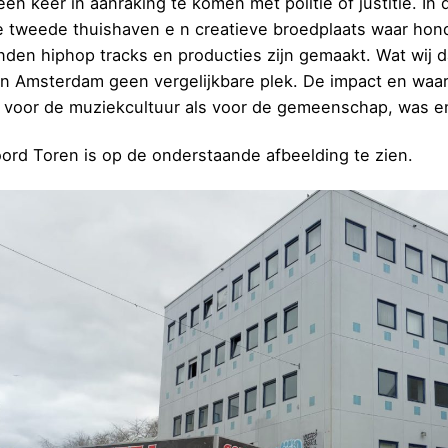
én keer in aanraking te komen met politie of justitie. In 
ge tweede thuishaven e n creatieve broedplaats waar h
nden hiphop tracks en producties zijn gemaakt. Wat wij 
 in Amsterdam geen vergelijkbare plek. De impact en waa
 voor de muziekcultuur als voor de gemeenschap, was e
ord Toren is op de onderstaande afbeelding te zien.