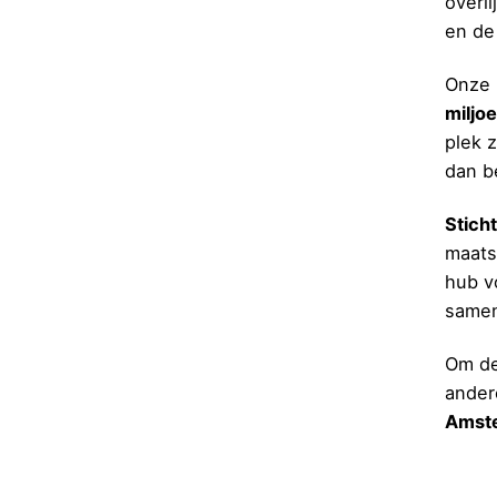
overli
en de
Onze 
miljo
plek 
dan b
Stich
maats
hub v
samen
Om de
ander
Amst