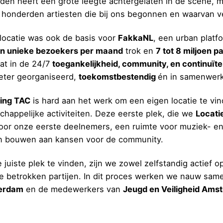
jden heeft een grote leegte achtergelaten in de scène, ma
 honderden artiesten die bij ons begonnen en waarvan
locatie was ook de basis voor
FakkaNL
, een urban platf
en unieke bezoekers per maand
trok en
7 tot 8 miljoen 
zat in de 24/7
toegankelijkheid, community, en continuïte
eter georganiseerd,
toekomstbestend
ig
én in samenwerki
ting TAC
is hard aan het werk om een eigen locatie te vi
chappelijke activiteiten. Deze eerste plek, die we
Locati
oor onze eerste deelnemers, een ruimte voor muziek- en
 bouwen aan kansen voor de community.
 juiste plek te vinden, zijn we zowel zelfstandig actief 
e betrokken partijen. In dit proces werken we nauw sa
erdam
en de medewerkers van
Jeugd en Veiligheid Ams