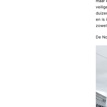
maar é
veili
duize
en is
zowel
De No